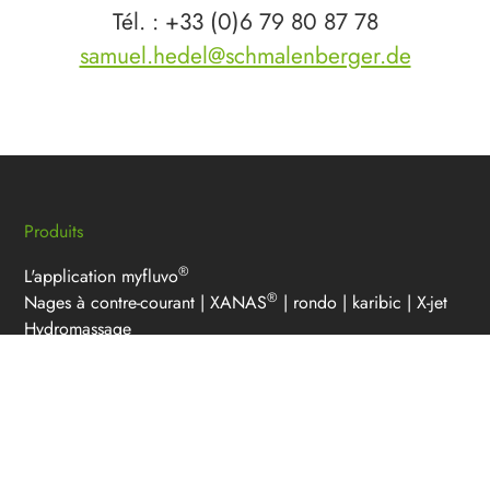
Tél. : +33 (0)6 79 80 87 78
samuel.hedel@schmalenberger.de
Produits
®
L'application myfluvo
®
Nages à contre-courant
|
XANAS
|
rondo
|
karibic
|
X-jet
Hydromassage
®
Douches et canons
|
cobra
Bains bouillonnants
Eclairage de bassin
Rivière
Aspirations
Pompes pour piscines