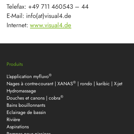
Telefax: +49 711 460543 – 44
E-Mail: info(at)visual4.de
Internet:
www.visual4.de
Produits
®
L'application myfluvo
®
Nages à contre-courant
|
XANAS
|
rondo
|
karibic
|
X-jet
Hydromassage
®
Douches et canons
|
cobra
Bains bouillonnants
Eclairage de bassin
Rivière
Aspirations
Pompes pour piscines