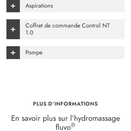
Aspirations
Coffret de commande Control NT
1.0
Pompe
Documentation de
PLUS D’INFORMATIONS
l’hydromassage
En savoir plus sur l’hydromassage
Guide de l’hydromassage
®
fluvo
Télécharger dès