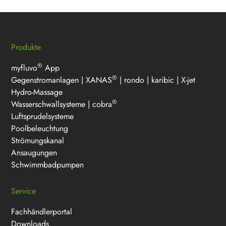
Produkte
®
myfluvo
App
®
Gegenstromanlagen
|
XANAS
|
rondo
|
karibic
|
X-jet
Hydro-Massage
®
Wasserschwallsysteme
|
cobra
Luftsprudelsysteme
Poolbeleuchtung
Strömungskanal
Ansaugungen
Schwimmbadpumpen
Service
Fachhändlerportal
Downloads