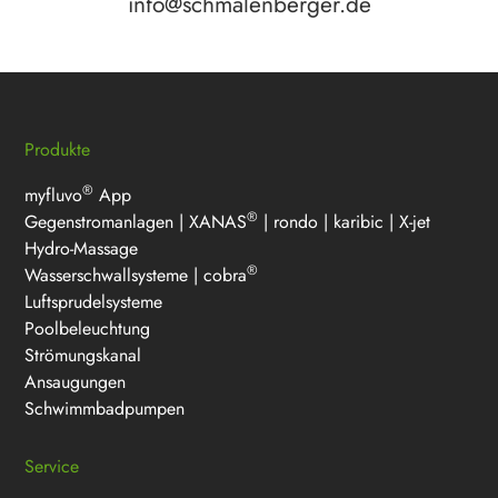
info@schmalenberger.de
Produkte
®
myfluvo
App
®
Gegenstromanlagen
|
XANAS
|
rondo
|
karibic
|
X-jet
Hydro-Massage
®
Wasserschwallsysteme
|
cobra
Luftsprudelsysteme
Poolbeleuchtung
Strömungskanal
Ansaugungen
Schwimmbadpumpen
Service