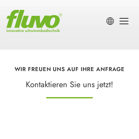
Für Fachhändler, Architekten &
Für Ihr Zuhause
WIR FREUEN UNS AUF IHRE ANFRAGE
Planer
Kontaktieren Sie uns jetzt!
fluvo Fachhändler
finden
Ansprechpartner
finden